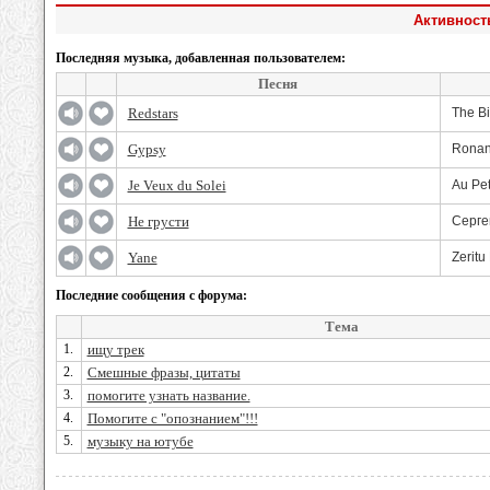
Активност
Последняя музыка, добавленная пользователем:
Песня
Redstars
The B
Gypsy
Ronan
Je Veux du Solei
Au Pet
Не грусти
Серге
Yane
Zeritu
Последние сообщения с форума:
Тема
1.
ищу трек
2.
Смешные фразы, цитаты
3.
помогите узнать название.
4.
Помогите с "опознанием"!!!
5.
музыку на ютубе