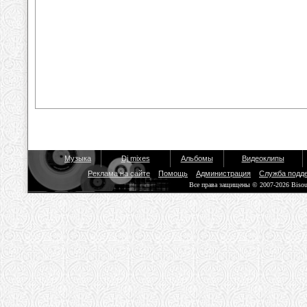
Музыка
Dj mixes
Альбомы
Видеоклипы
Реклама на сайте
Помощь
Администрация
Служба подд
Все права защищены © 2007-2026 Biso