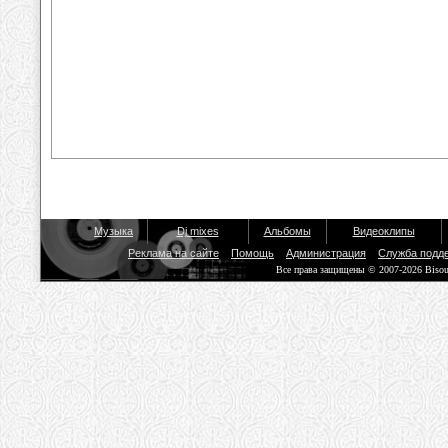
Музыка
Dj mixes
Альбомы
Видеоклипы
Реклама на сайте
Помощь
Администрация
Служба подд
Все права защищены © 2007-2026 Biso