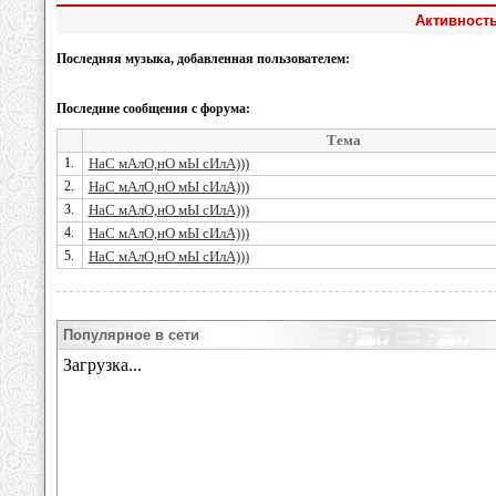
Активность
Последняя музыка, добавленная пользователем:
Последние сообщения с форума:
Тема
1.
НаС мАлО,нО мЫ сИлА)))
2.
НаС мАлО,нО мЫ сИлА)))
3.
НаС мАлО,нО мЫ сИлА)))
4.
НаС мАлО,нО мЫ сИлА)))
5.
НаС мАлО,нО мЫ сИлА)))
Популярное в сети