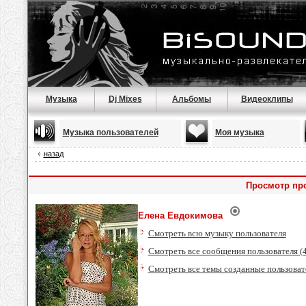
Музыка
Dj Mixes
Альбомы
Видеоклипы
Музыка пользователей
Моя музыка
назад
Просмотр пр
Елена Евдокимова
Смотреть всю музыку пользователя
Смотреть все сообщения пользователя (
Смотреть все темы созданные пользоват