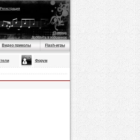
Регистрация
Помощь
Добавить в избранное
Видео приколы
Flash-игры
тели
Форум