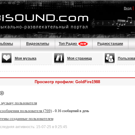
|
Вход
льбомы
Видеоклипы
Топ Радио
Радиостанции
Моя музыка
Моя страница
Пользова
Просмотр профиля: GoldFire1988
 музыку пользователя
 сообщения пользователя (769)
- 0.16 сообщений в день
 темы созданные пользователем
дняя активность: 15-07-25 в 9:25:45