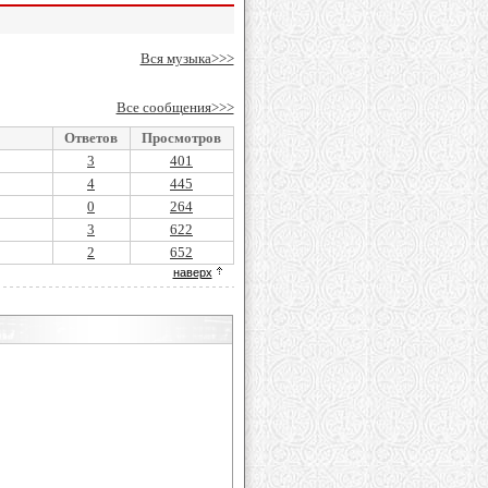
Вся музыка>>>
Все сообщения>>>
Ответов
Просмотров
3
401
4
445
0
264
3
622
2
652
наверх