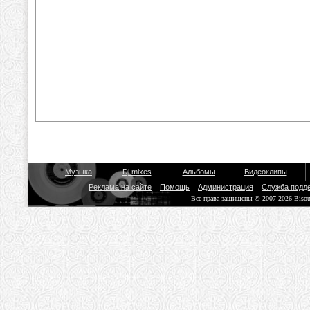
Музыка
Dj mixes
Альбомы
Видеоклипы
Реклама на сайте
Помощь
Администрация
Служба подд
Все права защищены © 2007-2026 Biso