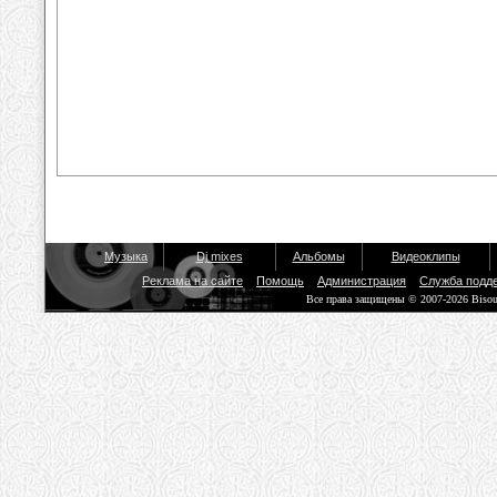
Музыка
Dj mixes
Альбомы
Видеоклипы
Реклама на сайте
Помощь
Администрация
Служба подд
Все права защищены © 2007-2026 Biso