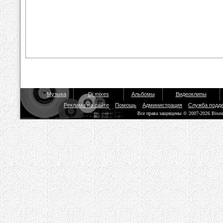
Музыка
Dj mixes
Альбомы
Видеоклипы
Реклама на сайте
Помощь
Администрация
Служба подд
Все права защищены © 2007-2026 Biso