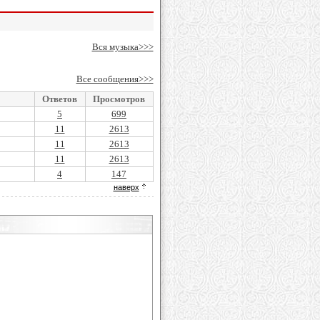
Вся музыка>>>
Все сообщения>>>
Ответов
Просмотров
5
699
11
2613
11
2613
11
2613
4
147
наверх