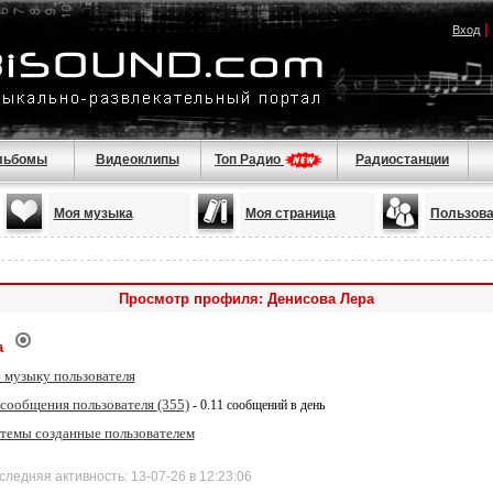
|
Вход
льбомы
Видеоклипы
Топ Радио
Радиостанции
Моя музыка
Моя страница
Пользова
Просмотр профиля: Денисова Лера
а
 музыку пользователя
 сообщения пользователя (355)
- 0.11 сообщений в день
 темы созданные пользователем
дняя активность: 13-07-26 в 12:23:06