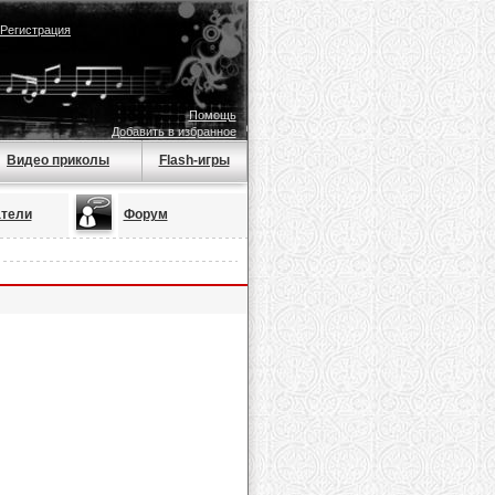
Регистрация
Помощь
Добавить в избранное
Видео приколы
Flash-игры
тели
Форум