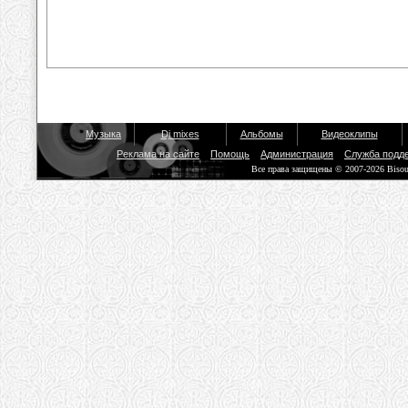
Музыка
Dj mixes
Альбомы
Видеоклипы
Реклама на сайте
Помощь
Администрация
Служба подд
Все права защищены © 2007-2026 Biso