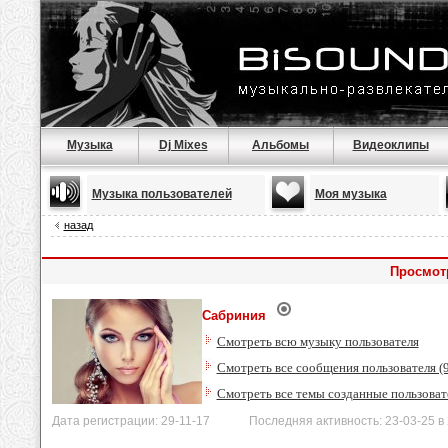
Музыка
Dj Mixes
Альбомы
Видеоклипы
Музыка пользователей
Моя музыка
назад
Просмот
Сабриния
Смотреть всю музыку пользователя
Смотреть все сообщения пользователя (
Смотреть все темы созданные пользоват
Дата регистрации: 29-11-17 Последняя активность: 23-03-25 в 