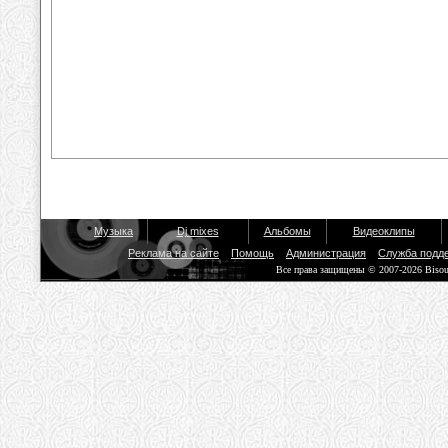
Музыка
Dj mixes
Альбомы
Видеоклипы
Реклама на сайте
Помощь
Администрация
Служба подд
Все права защищены © 2007-2026 Biso