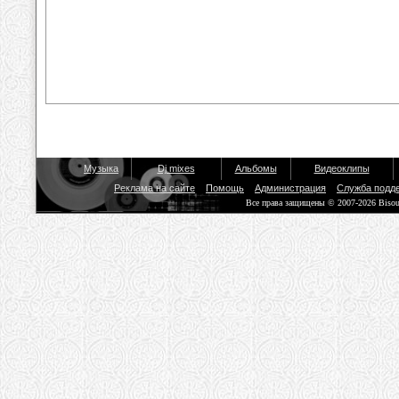
Музыка
Dj mixes
Альбомы
Видеоклипы
Реклама на сайте
Помощь
Администрация
Служба подд
Все права защищены © 2007-2026 Biso