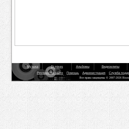
Музыка
Dj mixes
Альбомы
Видеоклипы
Реклама на сайте
Помощь
Администрация
Служба подд
Все права защищены © 2007-2026 Biso