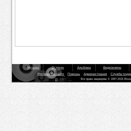
Музыка
Dj mixes
Альбомы
Видеоклипы
Реклама на сайте
Помощь
Администрация
Служба подд
Все права защищены © 2007-2026 Biso