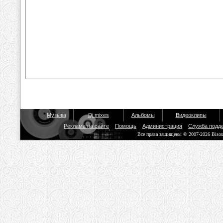
Музыка
Dj mixes
Альбомы
Видеоклипы
Реклама на сайте
Помощь
Администрация
Служба подд
Все права защищены © 2007-2026 Biso