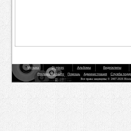
Музыка
Dj mixes
Альбомы
Видеоклипы
Реклама на сайте
Помощь
Администрация
Служба подд
Все права защищены © 2007-2026 Biso