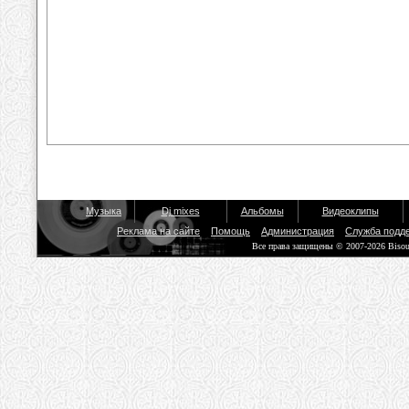
Музыка
Dj mixes
Альбомы
Видеоклипы
Реклама на сайте
Помощь
Администрация
Служба подд
Все права защищены © 2007-2026 Biso