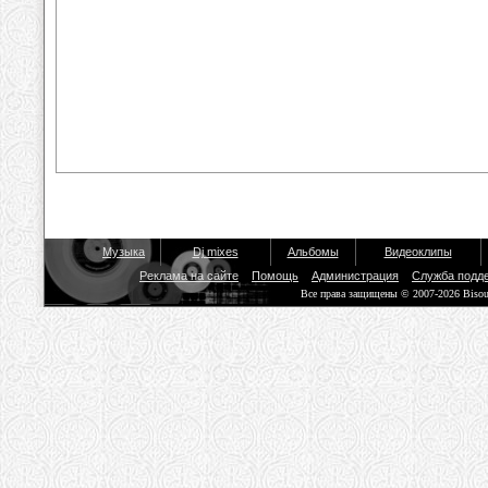
Музыка
Dj mixes
Альбомы
Видеоклипы
Реклама на сайте
Помощь
Администрация
Служба подд
Все права защищены © 2007-2026 Biso