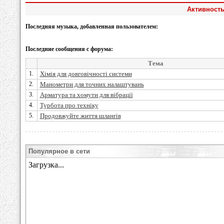
Активность
Последняя музыка, добавленная пользователем:
Последние сообщения с форума:
Тема
1.
Хімія для довговічності системи
2.
Манометри для точних налаштувань
3.
Арматура та хомути для вібрації
4.
Турбота про техніку
5.
Продовжуйте життя шлангів
Популярное в сети