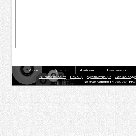
Музыка
Dj mixes
Альбомы
Видеоклипы
Реклама на сайте
Помощь
Администрация
Служба подд
Все права защищены © 2007-2026 Biso