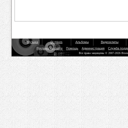
Музыка
Dj mixes
Альбомы
Видеоклипы
Реклама на сайте
Помощь
Администрация
Служба подд
Все права защищены © 2007-2026 Biso