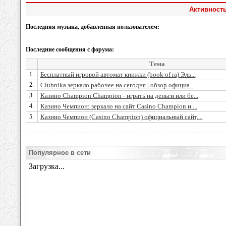
Активность
Последняя музыка, добавленная пользователем:
Последние сообщения с форума:
Тема
1.
Бесплатный игровой автомат книжки (book of ra) Эль...
2.
Clubnika зеркало рабочее на сегодня | обзор официа...
3.
Казино Champion Champion - играть на деньги или бе...
4.
Казино Чемпион: зеркало на сайт Casino Champion и ...
5.
Казино Чемпион (Casino Champion) официальный сайт,...
Популярное в сети