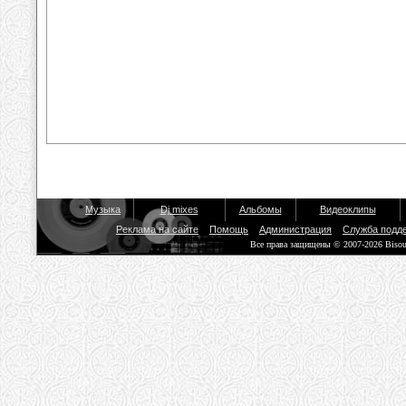
Музыка
Dj mixes
Альбомы
Видеоклипы
Реклама на сайте
Помощь
Администрация
Служба подд
Все права защищены © 2007-2026 Biso