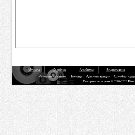
Музыка
Dj mixes
Альбомы
Видеоклипы
Реклама на сайте
Помощь
Администрация
Служба подд
Все права защищены © 2007-2026 Biso