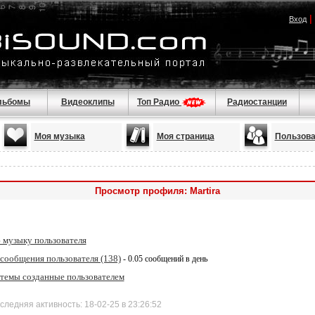
|
Вход
льбомы
Видеоклипы
Топ Радио
Радиостанции
Моя музыка
Моя страница
Пользова
Просмотр профиля: Martira
 музыку пользователя
 сообщения пользователя (138)
- 0.05 сообщений в день
 темы созданные пользователем
дняя активность: 18-02-25 в 23:26:52