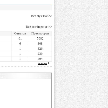
Вся музыка>>>
Все сообщения>>>
Ответов
Просмотров
61
7682
6
308
1
326
1
239
1
294
наверх