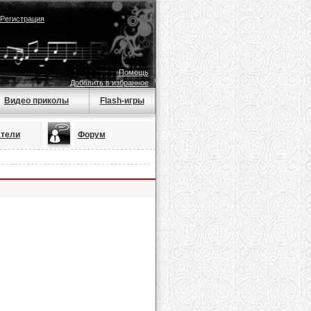
Регистрация
Помощь
Добавить в избранное
Видео приколы
Flash-игры
тели
Форум