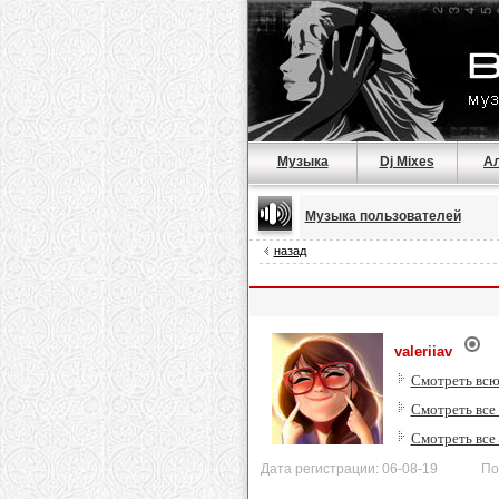
Музыка
Dj Mixes
А
Музыка пользователей
назад
valeriiav
Смотреть всю
Смотреть все 
Смотреть все
Дата регистрации: 06-08-19 После