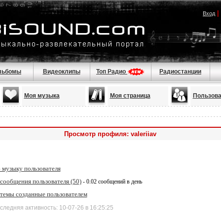
|
Вход
льбомы
Видеоклипы
Топ Радио
Радиостанции
Моя музыка
Моя страница
Пользова
Просмотр профиля: valeriiav
 музыку пользователя
сообщения пользователя (50)
- 0.02 сообщений в день
 темы созданные пользователем
дняя активность: 10-07-26 в 16:25:25