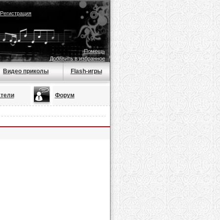
Регистрация
Помощь
Добавить в избранное
Видео приколы
Flash-игры
тели
Форум