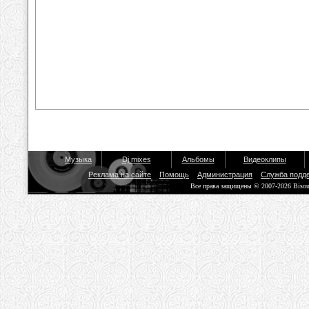
Музыка
Dj mixes
Альбомы
Видеоклипы
Реклама на сайте
Помощь
Администрация
Служба подд
Все права защищены © 2007-2026 Biso