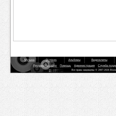
Музыка
Dj mixes
Альбомы
Видеоклипы
Реклама на сайте
Помощь
Администрация
Служба подд
Все права защищены © 2007-2026 Biso