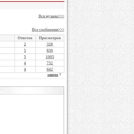
Вся музыка>>>
Все сообщения>>>
Ответов
Просмотров
2
328
5
830
5
1005
4
752
4
642
наверх