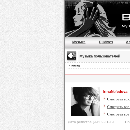
Музыка
Dj Mixes
А
Музыка пользователей
назад
IrinaNefedova
Смотреть всю
Смотреть все
Смотреть все
Дата регистрации: 09-11-19 Послед