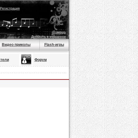
Регистрация
Помощь
Добавить в избранное
Видео приколы
Flash-игры
тели
Форум