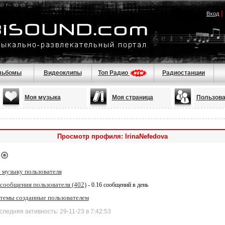
|
Вход
льбомы
Видеоклипы
Топ Радио
Радиостанции
Моя музыка
Моя страница
Пользова
Просмотр профиля: IrinaNefedova
 музыку пользователя
 сообщения пользователя (402)
- 0.16 сообщений в день
 темы созданные пользователем
няя активность: 29-11-23 в 7:42:53