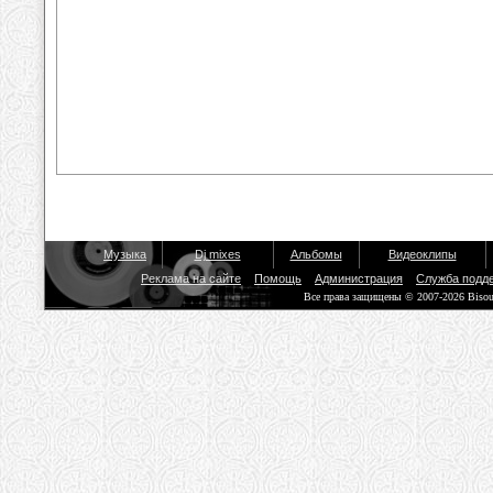
Музыка
Dj mixes
Альбомы
Видеоклипы
Реклама на сайте
Помощь
Администрация
Служба подд
Все права защищены © 2007-2026 Biso