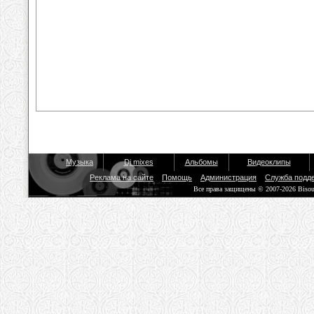
Музыка
Dj mixes
Альбомы
Видеоклипы
Реклама на сайте
Помощь
Администрация
Служба подд
Все права защищены © 2007-2026 Biso