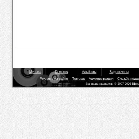
Музыка
Dj mixes
Альбомы
Видеоклипы
Реклама на сайте
Помощь
Администрация
Служба подд
Все права защищены © 2007-2026 Biso