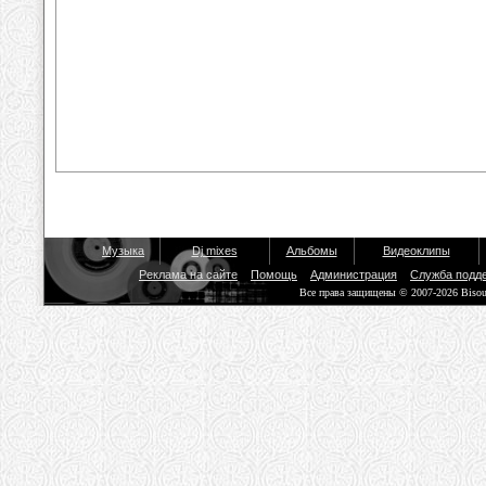
Музыка
Dj mixes
Альбомы
Видеоклипы
Реклама на сайте
Помощь
Администрация
Служба подд
Все права защищены © 2007-2026 Biso