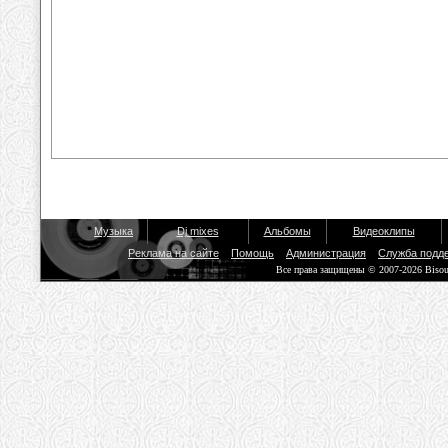
Музыка
Dj mixes
Альбомы
Видеоклипы
Реклама на сайте
Помощь
Администрация
Служба подд
Все права защищены © 2007-2026 Biso