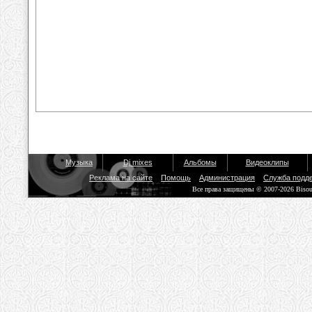
Музыка
Dj mixes
Альбомы
Видеоклипы
Реклама на сайте
Помощь
Администрация
Служба подд
Все права защищены © 2007-2026 Biso