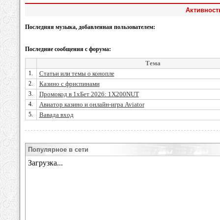
Активность
Последняя музыка, добавленная пользователем:
Последние сообщения с форума:
Тема
1.
Статьи или темы о конопле
2.
Казино с фриспинами
3.
Промокод в 1хБет 2026: 1X200NUT
4.
Авиатор казино и онлайн-игра Aviator
5.
Вавада вход
Популярное в сети