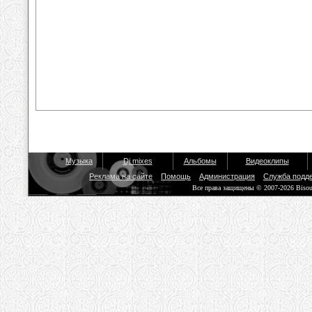
Музыка
Dj mixes
Альбомы
Видеоклипы
Реклама на сайте
Помощь
Администрация
Служба подд
Все права защищены © 2007-2026 Biso