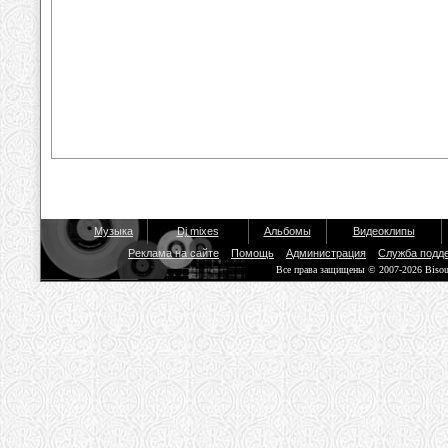
Музыка
Dj mixes
Альбомы
Видеоклипы
Реклама на сайте
Помощь
Администрация
Служба подд
Все права защищены © 2007-2026 Biso