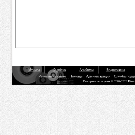
Музыка
Dj mixes
Альбомы
Видеоклипы
Реклама на сайте
Помощь
Администрация
Служба подд
Все права защищены © 2007-2026 Biso