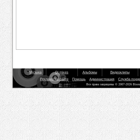
Музыка
Dj mixes
Альбомы
Видеоклипы
Реклама на сайте
Помощь
Администрация
Служба подд
Все права защищены © 2007-2026 Biso