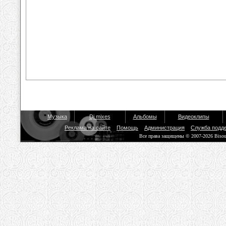
Музыка
Dj mixes
Альбомы
Видеоклипы
Реклама на сайте
Помощь
Администрация
Служба подд
Все права защищены © 2007-2026 Biso