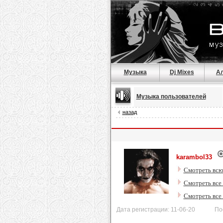
Музыка
Dj Mixes
А
Музыка пользователей
назад
karambol33
Смотреть всю
Смотреть все
Смотреть все
Дата регистрации: 11-06-20 После