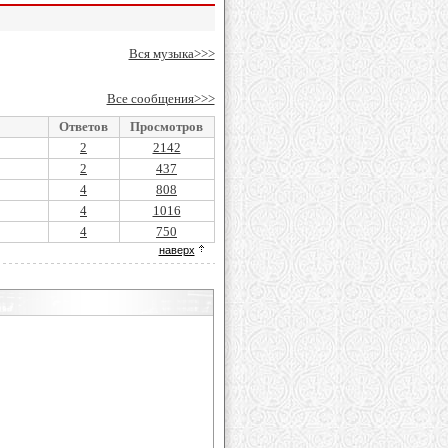
Вся музыка>>>
Все сообщения>>>
Ответов
Просмотров
2
2142
2
437
4
808
4
1016
4
750
наверх