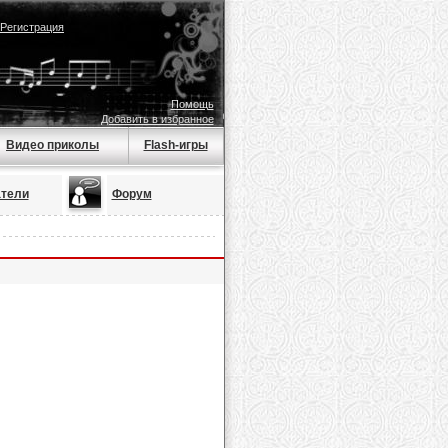
Регистрация
Помощь
Добавить в избранное
Видео приколы
Flash-игры
тели
Форум