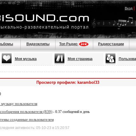
|
Вход
льбомы
Видеоклипы
Топ Радио
Радиостанции
Моя музыка
Моя страница
Пользова
Просмотр профиля: karambol33
 музыку пользователя
 сообщения пользователя (839)
- 0.37 сообщений в день
 темы созданные пользователем
дняя активность: 05-10-23 в 15:20:57