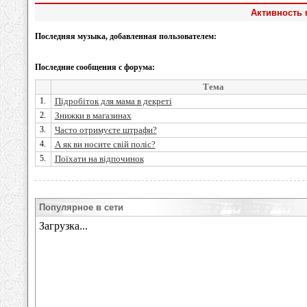
Активность 
Последняя музыка, добавленная пользователем:
Последние сообщения с форума:
Тема
1.
Підробіток для мама в декреті
2.
Знижки в магазинах
3.
Часто отримуєте штрафи?
4.
А як ви носите свій поліс?
5.
Поїхати на відпочинок
Популярное в сети