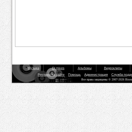
Музыка
Dj mixes
Альбомы
Видеоклипы
Реклама на сайте
Помощь
Администрация
Служба подд
Все права защищены © 2007-2026 Biso