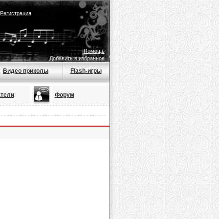
Регистрация
Помощь
Добавить в избранное
Видео приколы
Flash-игры
тели
Форум