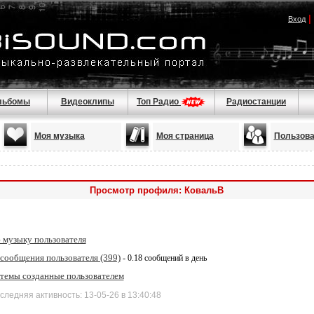
|
Вход
льбомы
Видеоклипы
Топ Радио
Радиостанции
Моя музыка
Моя страница
Пользова
Просмотр профиля: КовальВ
 музыку пользователя
 сообщения пользователя (399)
- 0.18 сообщений в день
 темы созданные пользователем
дняя активность: 13-05-26 в 13:40:48