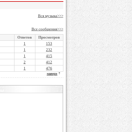
Вся музыка>>>
Все сообщения>>>
Ответов
Просмотров
1
153
1
232
1
415
2
412
1
476
наверх