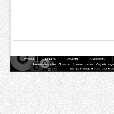
Музыка
Dj mixes
Альбомы
Видеоклипы
Реклама на сайте
Помощь
Администрация
Служба подд
Все права защищены © 2007-2026 Biso