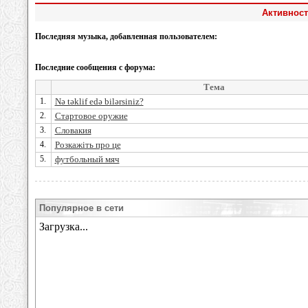
Активност
Последняя музыка, добавленная пользователем:
Последние сообщения с форума:
Тема
1.
Nə təklif edə bilərsiniz?
2.
Стартовое оружие
3.
Словакия
4.
Розкажіть про це
5.
футбольный мяч
Популярное в сети