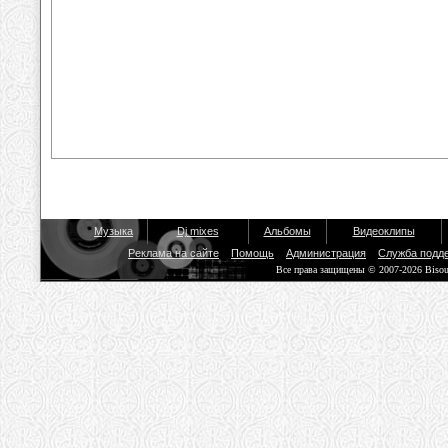
Музыка
Dj mixes
Альбомы
Видеоклипы
Реклама на сайте
Помощь
Администрация
Служба подд
Все права защищены © 2007-2026 Biso