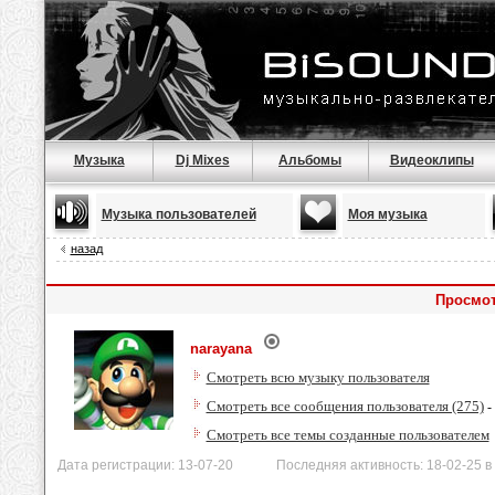
Музыка
Dj Mixes
Альбомы
Видеоклипы
Музыка пользователей
Моя музыка
назад
Просмот
narayana
Смотреть всю музыку пользователя
Смотреть все сообщения пользователя (275)
-
Смотреть все темы созданные пользователем
Дата регистрации: 13-07-20 Последняя активность: 18-02-25 в 