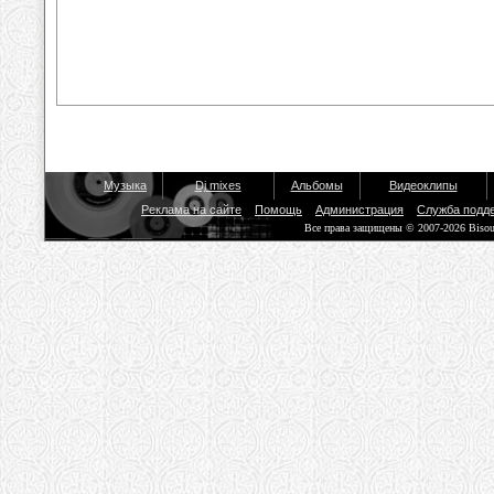
Музыка
Dj mixes
Альбомы
Видеоклипы
Реклама на сайте
Помощь
Администрация
Служба подд
Все права защищены © 2007-2026 Biso