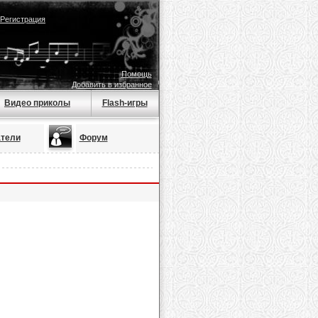
Регистрация
Помощь
Добавить в избранное
Видео приколы
Flash-игры
тели
Форум