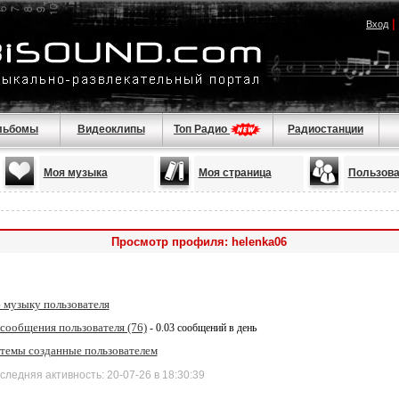
|
Вход
льбомы
Видеоклипы
Топ Радио
Радиостанции
Моя музыка
Моя страница
Пользова
Просмотр профиля: helenka06
 музыку пользователя
сообщения пользователя (76)
- 0.03 сообщений в день
 темы созданные пользователем
дняя активность: 20-07-26 в 18:30:39