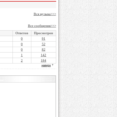
Вся музыка>>>
Все сообщения>>>
Ответов
Просмотров
0
91
0
52
0
82
1
142
2
184
наверх