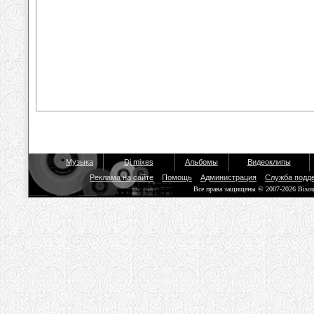
Музыка
Dj mixes
Альбомы
Видеоклипы
Реклама на сайте
Помощь
Администрация
Служба подд
Все права защищены © 2007-2026 Biso