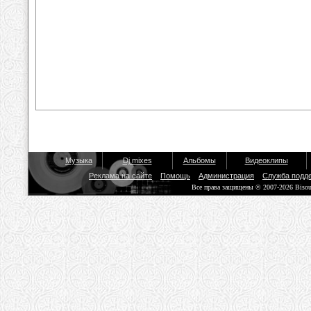
Музыка
Dj mixes
Альбомы
Видеоклипы
Реклама на сайте
Помощь
Администрация
Служба подд
Все права защищены © 2007-2026 Biso