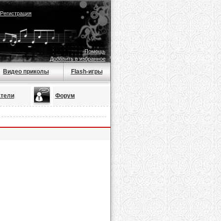
Регистрация
Помощь
Добавить в избранное
Видео приколы
Flash-игры
тели
Форум