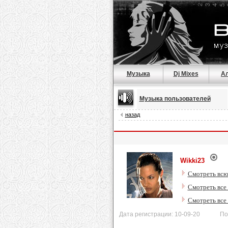
Музыка
Dj Mixes
А
Музыка пользователей
назад
Wikki23
Смотреть всю
Смотреть все
Смотреть все
Дата регистрации: 10-09-20 После