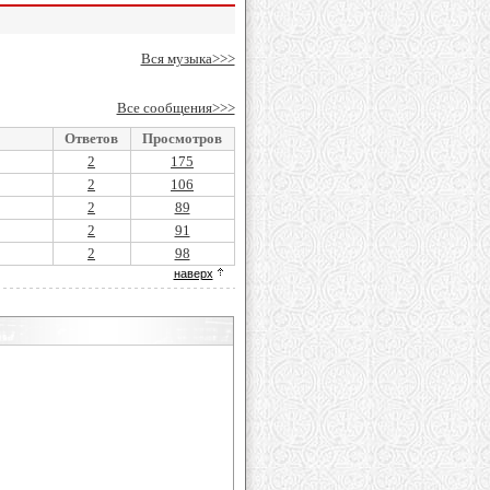
Вся музыка>>>
Все сообщения>>>
Ответов
Просмотров
2
175
2
106
2
89
2
91
2
98
наверх