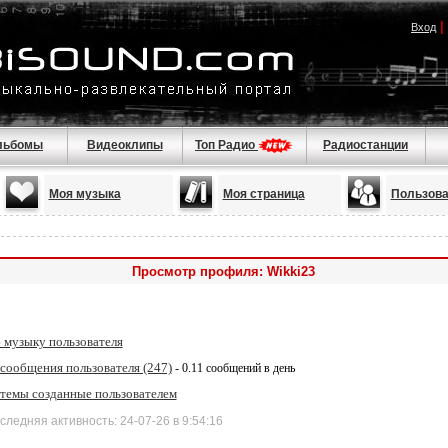
|
Вход
льбомы
Видеоклипы
Топ Радио
Радиостанции
Моя музыка
Моя страница
Пользова
Просмотр профиля: Wikki23
 музыку пользователя
 сообщения пользователя (247)
- 0.11 сообщений в день
 темы созданные пользователем
дняя активность: 24-07-26 в 9:54:16