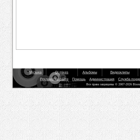
Музыка
Dj mixes
Альбомы
Видеоклипы
Реклама на сайте
Помощь
Администрация
Служба подд
Все права защищены © 2007-2026 Biso